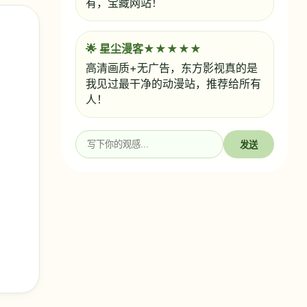
有，宝藏网站！
🌟 星尘漫客
★★★★★
高清画质+无广告，东方影视真的是
我见过最干净的动漫站，推荐给所有
人！
发送