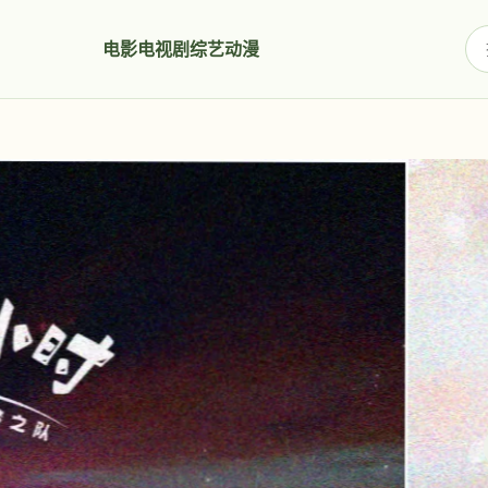
电影
电视剧
综艺
动漫