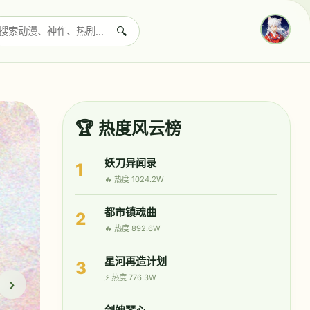
🔍
🏆 热度风云榜
妖刀异闻录
1
🔥 热度 1024.2W
都市镇魂曲
2
🔥 热度 892.6W
星河再造计划
3
⚡ 热度 776.3W
›