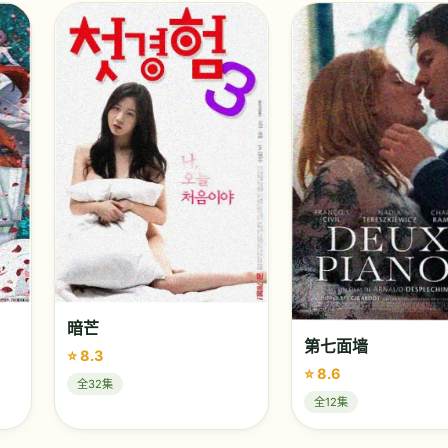
暗芒
第七面墙
⭐ 8.3
⭐ 8.6
全32集
全12集