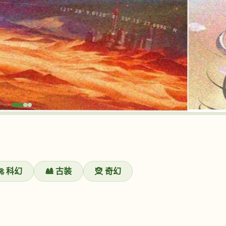
🚀 科幻
🎎 古装
🧝 奇幻