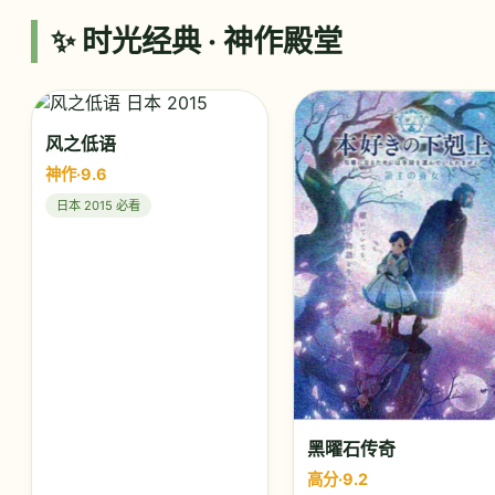
✨ 时光经典 · 神作殿堂
风之低语
神作·9.6
日本 2015 必看
黑曜石传奇
高分·9.2