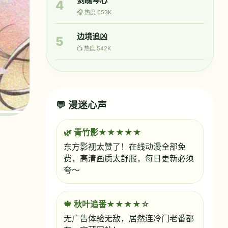
剑魄琴心
4
🎧 热度 653K
边境追凶
5
📺 热度 542K
💬 漫迷心声
🌿 青竹影
★★★★★
东方影视太赞了！在线动漫全部免
费，高清画质太舒服，每日更新必须
夸～
🍁 秋叶追番
★★★★☆
无广告体验无敌，居然连冷门老番都